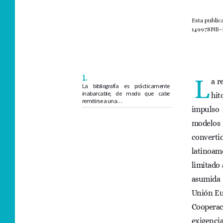
Esta publi
149978NB-I
1.
L
a r
La bibliografía es prácticamente
inabarcable, de modo que cabe
hit
remitirse a una…
impulso 
modelos 
converti
latinoam
limitado 
asumida 
Unión Eur
Cooperac
exigenci