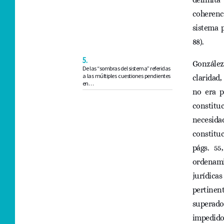
coherenci
sistema p
88).
5.
Gonzále
De las “sombras del sistema” referidas
a las múltiples cuestiones pendientes
claridad,
en…
no era p
constituc
necesida
constituc
págs. 55,
ordenami
jurídica
pertinen
superado
impedido