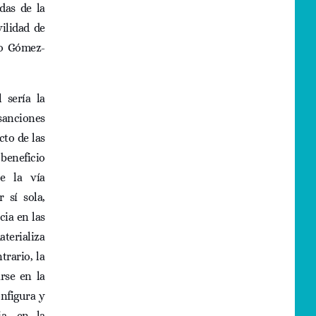
das de la
ilidad de
co Gómez-
 sería la
sanciones
cto de las
beneficio
ue la vía
 sí sola,
cia en las
aterializa
trario, la
rse en la
nfigura y
ia, en la