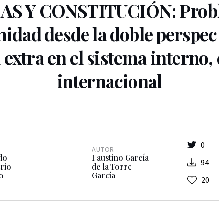
AS Y CONSTITUCIÓN: Prob
midad desde la doble perspec
d extra en el sistema interno,
internacional
0
AUTOR
do
Faustino García
94
rio
de la Torre
o
García
20