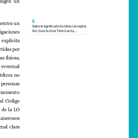
exigen un
6.
cuentra un
Sobre el significado de estos conceptos
Vid. (García de la Torre García,…
igaciones
 explícita
etidas por
s físicas,
 eventual
ídicos no
 personas
el momento
 al Código
 de la LO
 numerosos
nal clara