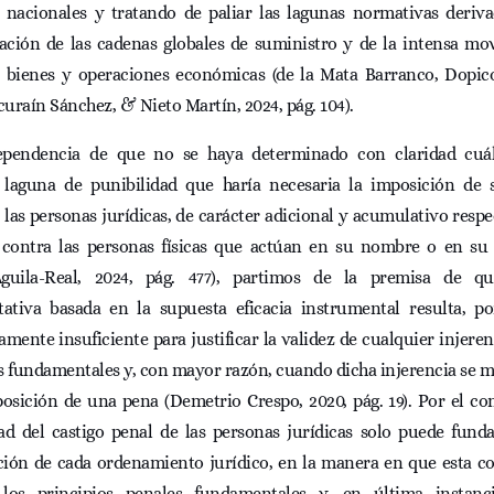
s nacionales y tratando de paliar las lagunas normativas deriva
ación de las cadenas globales de suministro y de la intensa mov
s, bienes y operaciones económicas (de la Mata Barranco, Dopi
scuraín Sánchez, & Nieto Martín, 2024, pág. 104).
pendencia de que no se haya determinado con claridad cuál
 laguna de punibilidad que haría necesaria la imposición de 
 las personas jurídicas, de carácter adicional y acumulativo respe
s contra las personas físicas que actúan en su nombre o en su 
Águila-Real, 2024, pág. 477), partimos de la premisa de q
ativa basada en la supuesta eficacia instrumental resulta, por
amente insuficiente para justificar la validez de cualquier injeren
s fundamentales y, con mayor razón, cuando dicha injerencia se m
osición de una pena (Demetrio Crespo, 2020, pág. 19). Por el con
dad del castigo penal de las personas jurídicas solo puede funda
ción de cada ordenamiento jurídico, en la manera en que esta co
 los principios penales fundamentales y, en última instanc