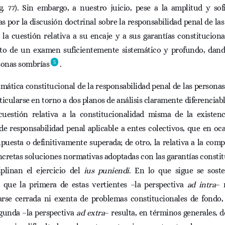
g. 77). Sin embargo, a nuestro juicio, pese a la amplitud y sof
s por la discusión doctrinal sobre la responsabilidad penal de la
, la cuestión relativa a su encaje y a sus garantías constitucion
eto de un examen suficientemente sistemático y profundo, dand
5
onas sombrías
.
mática constitucional de la responsabilidad penal de las personas
ticularse en torno a dos planos de análisis claramente diferenciab
 cuestión relativa a la constitucionalidad misma de la existen
e responsabilidad penal aplicable a entes colectivos, que en oc
puesta o definitivamente superada; de otro, la relativa a la comp
ncretas soluciones normativas adoptadas con las garantías consti
iplinan el ejercicio del
ius puniendi
. En lo que sigue se soste
 que la primera de estas vertientes –la perspectiva
ad intra
– 
arse cerrada ni exenta de problemas constitucionales de fondo,
egunda –la perspectiva
ad extra
– resulta, en términos generales, d