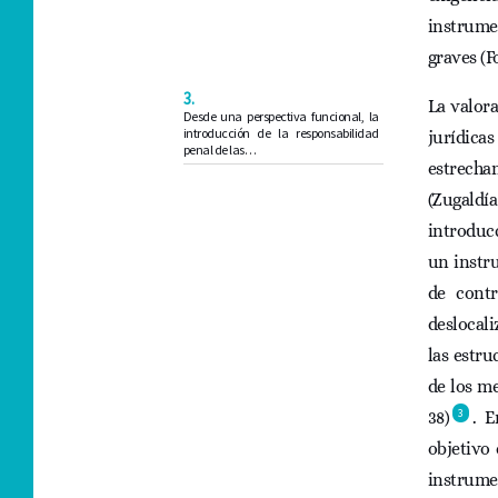
instrume
graves (Fo
3.
La valora
Desde una perspectiva funcional, la
introducción de la responsabilidad
jurídicas
penal de las…
estrecha
(Zugaldí
introducc
un instru
de contr
deslocali
las estru
de los me
3
38)
. E
objetivo 
instrume