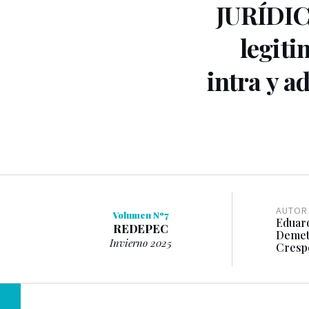
JURÍDIC
legiti
intra y a
AUTOR
Volumen Nº7
Eduar
REDEPEC
Demet
Invierno 2025
Cresp