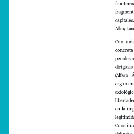
frontera
fragment
capitale
Aller, La
Con inde
concreta
penales a
dirigida
(Alfaro 
argument
axiológic
libertade
en la imp
legitimi
Constitu
delimita