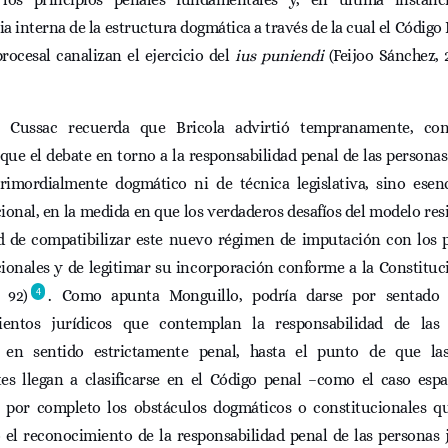
a interna de la estructura dogmática a través de la cual el Código 
rocesal canalizan el ejercicio del
ius puniendi
(Feijoo Sánchez, 
z Cussac recuerda que Bricola advirtió tempranamente, con
 que el debate en torno a la responsabilidad penal de las personas
rimordialmente dogmático ni de técnica legislativa, sino esen
ional, en la medida en que los verdaderos desafíos del modelo res
d de compatibilizar este nuevo régimen de imputación con los p
ionales y de legitimar su incorporación conforme a la Constituc
4
 92)
. Como apunta Monguillo, podría darse por sentado 
entos jurídicos que contemplan la responsabilidad de las
s en sentido estrictamente penal, hasta el punto de que l
tes llegan a clasificarse en el Código penal –como el caso esp
 por completo los obstáculos dogmáticos o constitucionales q
 el reconocimiento de la responsabilidad penal de las personas j