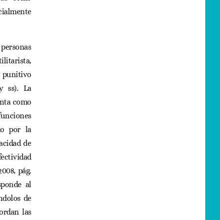
cialmente
s personas
litarista,
 punitivo
y ss). La
senta como
 funciones
do por la
pacidad de
fectividad
2008, pág.
sponde al
ándolos de
ordan las