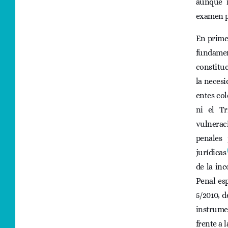
aunque n
examen p
En primer
fundamen
constituc
la necesi
entes col
ni el Tr
vulnerac
penales 
jurídicas
de la inc
Penal es
5/2010, d
instrume
frente a 