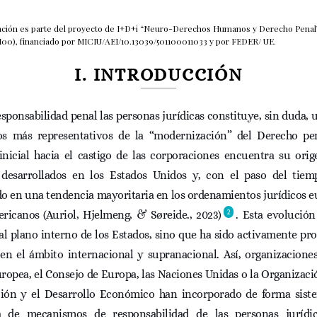
cación es parte del proyecto de I+D+i “Neuro-Derechos Humanos y Derecho Penal
00), financiado por MICIU/AEI/10.13039/501100011033 y por FEDER/ UE.
I. INTRODUCCIÓN
esponsabilidad penal las personas jurídicas constituye, sin duda, 
os más representativos de la “modernización” del Derecho pe
inicial hacia el castigo de las corporaciones encuentra su orig
desarrollados en los Estados Unidos y, con el paso del tiem
do en una tendencia mayoritaria en los ordenamientos jurídicos e
2
ericanos (Auriol, Hjelmeng, & Søreide., 2023)
. Esta evolución
al plano interno de los Estados, sino que ha sido activamente p
en el ámbito internacional y supranacional. Así, organizacione
opea, el Consejo de Europa, las Naciones Unidas o la Organizaci
ión y el Desarrollo Económico han incorporado de forma siste
a de mecanismos de responsabilidad de las personas juríd