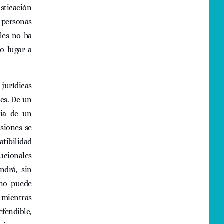
isticación
s personas
ales no ha
o lugar a
 jurídicas
les. De un
cia de un
asiones se
atibilidad
tucionales
ndrá, sin
no puede
 mientras
efendible,