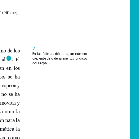
” (PID2023-
2.
uno de los
En las últimas décadas, un número
creciente de ordenamientos jurídicos
1
nal
. El
de Europa,…
en en los
po, se ha
uropeos y
 no se ha
romovida y
s como la
ón para la
mática la
icas como