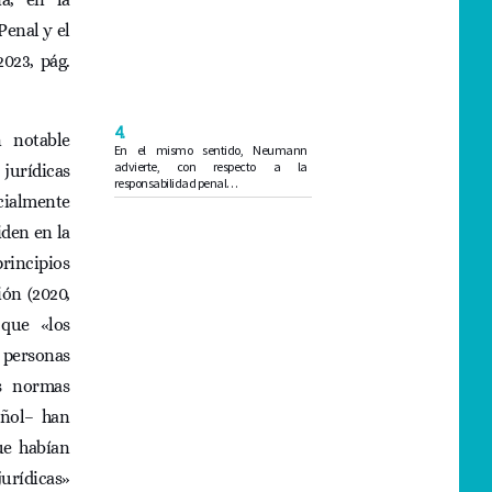
Penal y el
2023, pág.
4.
 notable
En el mismo sentido, Neumann
advierte, con respecto a la
 jurídicas
responsabilidad penal…
cialmente
iden en la
rincipios
ión (2020,
que «los
 personas
as normas
añol– han
ue habían
urídicas»