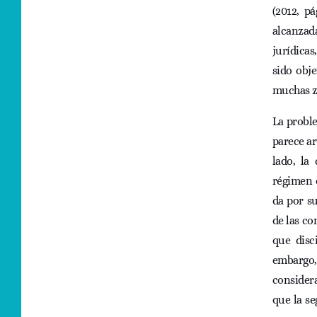
(2012, pá
alcanzada
jurídicas
sido obj
muchas z
La proble
parece ar
lado, la
régimen d
da por su
de las co
que disc
embargo,
consider
que la s