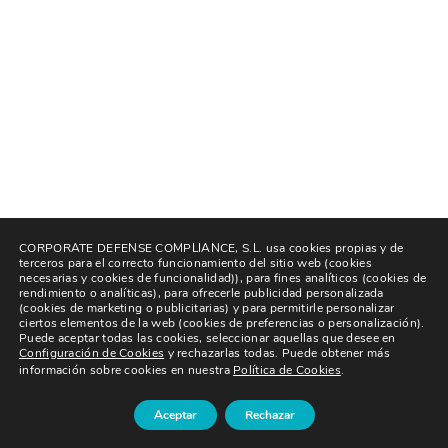
CORPORATE DEFENSE COMPLIANCE, S.L. usa cookies propias y de
terceros para el correcto funcionamiento del sitio web (cookies
necesarias y cookies de funcionalidad)), para fines analíticos (cookies de
rendimiento o analíticas), para ofrecerle publicidad personalizada
(cookies de marketing o publicitarias) y para permitirle personalizar
ciertos elementos de la web (cookies de preferencias o personalización).
Puede aceptar todas las cookies, seleccionar aquellas que desee en
Configuración de Cookies
y rechazarlas todas. Puede obtener más
información sobre cookies en nuestra
Política de Cookies
.
Aceptar
Rechazar